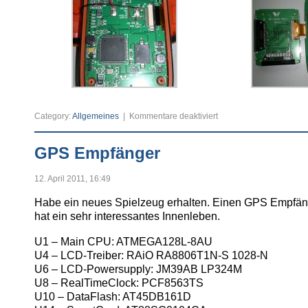
für
Category:
Allgemeines
|
Kommentare deaktiviert
Das
Innenleben
GPS Empfänger
12. April 2011, 16:49
Habe ein neues Spielzeug erhalten. Einen GPS Empfän
hat ein sehr interessantes Innenleben.
U1 – Main CPU: ATMEGA128L-8AU
U4 – LCD-Treiber: RAiO RA8806T1N-S 1028-N
U6 – LCD-Powersupply: JM39AB LP324M
U8 – RealTimeClock: PCF8563TS
U10 – DataFlash: AT45DB161D