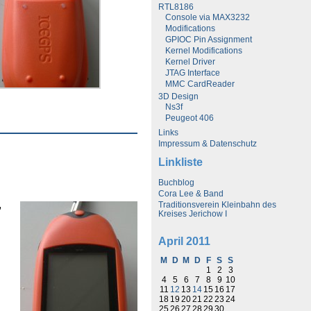
RTL8186
Console via MAX3232
Modifications
GPIOC Pin Assignment
Kernel Modifications
Kernel Driver
JTAG Interface
MMC CardReader
3D Design
Ns3f
Peugeot 406
Links
Impressum & Datenschutz
Linkliste
Buchblog
Cora Lee & Band
,
Traditionsverein Kleinbahn des
Kreises Jerichow I
April 2011
M
D
M
D
F
S
S
1
2
3
4
5
6
7
8
9
10
11
12
13
14
15
16
17
18
19
20
21
22
23
24
25
26
27
28
29
30