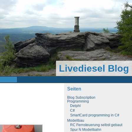
Livediesel Blog
Seiten
Blog Subscription
Programming
Delphi
C#
SmartCard programming in C#
Modellbau
RC Fernsteuerung selbst gebaut
Spur N Modellbahn