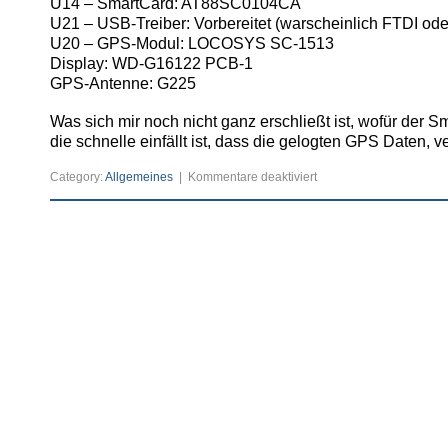
U14 – SmartCard: AT88SC0104CA
U21 – USB-Treiber: Vorbereitet (warscheinlich FTDI od
U20 – GPS-Modul: LOCOSYS SC-1513
Display: WD-G16122 PCB-1
GPS-Antenne: G225
Was sich mir noch nicht ganz erschließt ist, wofür der S
die schnelle einfällt ist, dass die gelogten GPS Daten,
für
Category:
Allgemeines
|
Kommentare deaktiviert
GPS
Empfänger