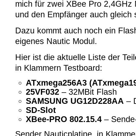
mich für zwei XBee Pro 2,4GHz 
und den Empfänger auch gleich 
Dazu kommt auch noch ein Flash
eigenes Nautic Modul.
Hier ist die aktuelle Liste der Te
in Klammern Testboard:
ATxmega256A3 (ATxmega1
25VF032
– 32MBit Flash
SAMSUNG UG12D228AA
– 
SD-Slot
XBee-PRO 802.15.4
– Sende-
Sender Nauticplatine, in Klamme