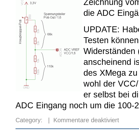
Zeichnung vom
die ADC Eingä
UPDATE: Habe
Testen können,
Widerständen (
anscheinend is
des XMega zu 
wohl der VCC/1
er selbst bei 
ADC Eingang noch um die 100-20
für
Category: |
Kommentare deaktiviert
RC
Fernsteuer
selbst
gebaut