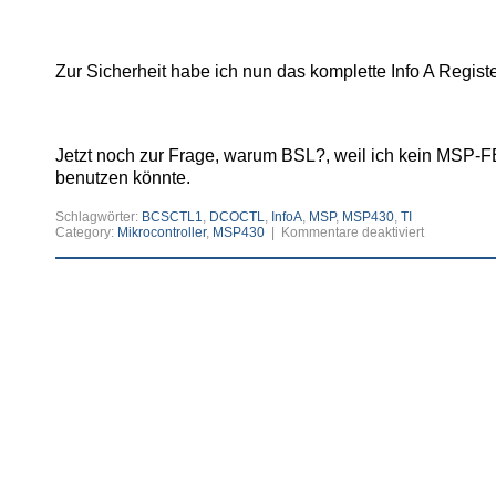
Zur Sicherheit habe ich nun das komplette Info A Regist
Jetzt noch zur Frage, warum BSL?, weil ich kein MSP-F
benutzen könnte.
Schlagwörter:
BCSCTL1
,
DCOCTL
,
InfoA
,
MSP
,
MSP430
,
TI
für
Category:
Mikrocontroller
,
MSP430
|
Kommentare deaktiviert
MSP430
InfoA
(Calibration
lost