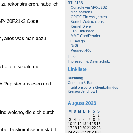
RTL8186
zu rekonstruieren, habe ich
Console via MAX3232
Modifications
GPIOC Pin Assignment
 (MSP430F21x2 Code
Kernel Modifications
Kernel Driver
JTAG Interface
MMC CardReader
en, alles was man dazu
3D Design
Ns3f
Peugeot 406
Links
Impressum & Datenschutz
halten, sobald die
Linkliste
Buchblog
Cora Lee & Band
 A Register auslesen und
Traditionsverein Kleinbahn des
Kreises Jerichow I
August 2026
M
D
M
D
F
S
S
ind welche, die sich durch
1
2
3
4
5
6
7
8
9
10
11
12
13
14
15
16
17
18
19
20
21
22
23
ber bestimmt sehr instabil.
24
25
26
27
28
29
30