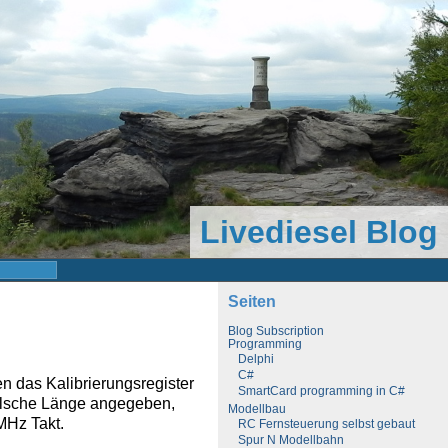
Livediesel Blog
Seiten
Blog Subscription
Programming
Delphi
C#
das Kalibrierungsregister
SmartCard programming in C#
falsche Länge angegeben,
Modellbau
MHz Takt.
RC Fernsteuerung selbst gebaut
Spur N Modellbahn