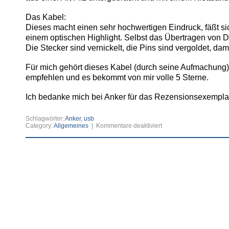
Das Kabel:
Dieses macht einen sehr hochwertigen Eindruck, fäßt s
einem optischen Highlight. Selbst das Übertragen von D
Die Stecker sind vernickelt, die Pins sind vergoldet, dami
Für mich gehört dieses Kabel (durch seine Aufmachung) 
empfehlen und es bekommt von mir volle 5 Sterne.
Ich bedanke mich bei Anker für das Rezensionsexempla
Schlagwörter:
Anker
,
usb
für
Category:
Allgemeines
|
Kommentare deaktiviert
Anker®
PowerLine+
Micro
USB