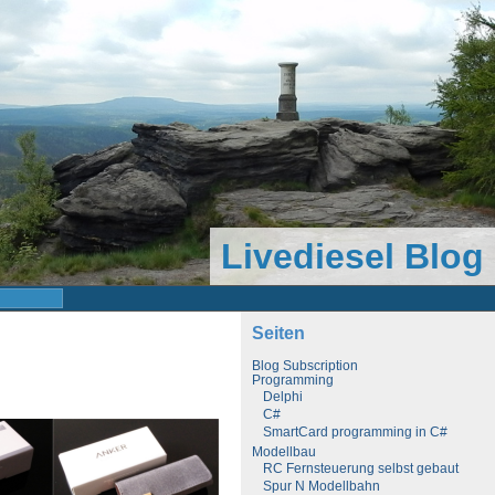
Livediesel Blog
Seiten
Blog Subscription
Programming
Delphi
C#
SmartCard programming in C#
Modellbau
RC Fernsteuerung selbst gebaut
Spur N Modellbahn