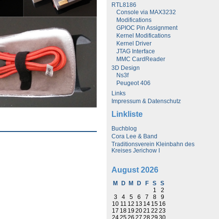
RTL8186
Console via MAX3232
Modifications
GPIOC Pin Assignment
Kernel Modifications
Kernel Driver
JTAG Interface
MMC CardReader
3D Design
Ns3f
Peugeot 406
Links
Impressum & Datenschutz
Linkliste
Buchblog
Cora Lee & Band
Traditionsverein Kleinbahn des
Kreises Jerichow I
August 2026
M
D
M
D
F
S
S
1
2
3
4
5
6
7
8
9
10
11
12
13
14
15
16
17
18
19
20
21
22
23
24
25
26
27
28
29
30