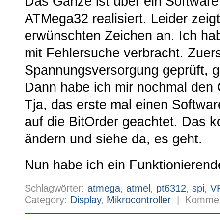
Das Ganze ist über ein Softwar
ATMega32 realisiert. Leider zeigt
erwünschten Zeichen an. Ich ha
mit Fehlersuche verbracht. Zuers
Spannungsversorgung geprüft, g
Dann habe ich mir nochmal den 
Tja, das erste mal einen Softwar
auf die BitOrder geachtet. Das k
ändern und siehe da, es geht.
Nun habe ich ein Funktionierend
Schlagwörter:
atmega
,
atmel
,
pt6312
,
spi
,
V
Category:
Display
,
Mikrocontroller
|
Komment