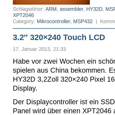
Schlagwörter:
ARM
,
assembler
,
HY32D
,
MS
XPT2046
Category:
Mikrocontroller
,
MSP432
|
Kommen
3.2″ 320×240 Touch LCD
17. Januar 2013, 21:33
Habe vor zwei Wochen ein schö
spielen aus China bekommen. Es
HY32D 3,2Zoll 320×240 Pixel 1
Display.
Der Displaycontroller ist ein S
Panel wird über einen XPT2046 a