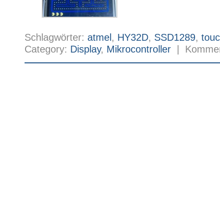
Schlagwörter:
atmel
,
HY32D
,
SSD1289
,
tou
Category:
Display
,
Mikrocontroller
|
Komment