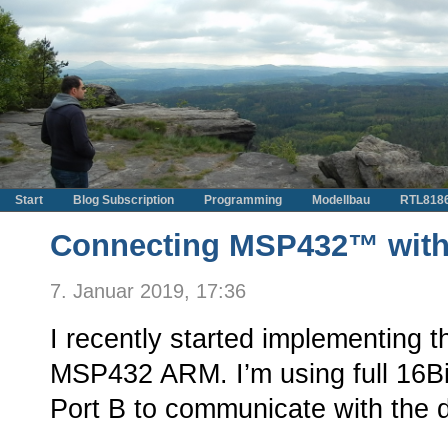
Start
Blog Subscription
Programming
Modellbau
RTL818
Connecting MSP432™ with
7. Januar 2019, 17:36
I recently started implementing 
MSP432 ARM. I’m using full 16Bit 
Port B to communicate with the di